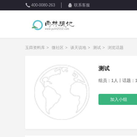
400-0080-263
联系客服
玉粦资料库
>
微社区
>
谈天说地
>
测试
>
浏览话题
测试
组员：1人丨话题：13丨
加入小组