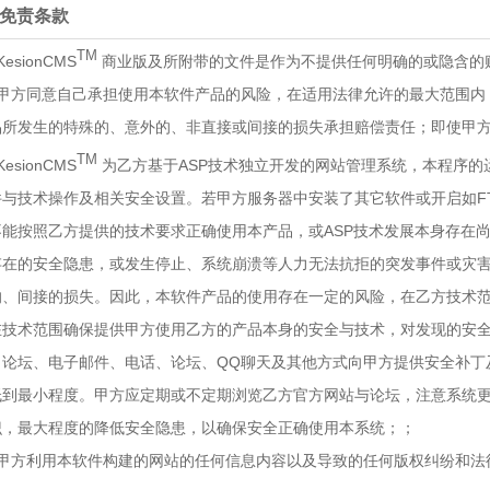
、免责条款
TM
KesionCMS
商业版及所附带的文件是作为不提供任何明确的或隐含的
、甲方同意自己承担使用本软件产品的风险，在适用法律允许的最大范围内
品所发生的特殊的、意外的、非直接或间接的损失承担赔偿责任；即使甲
TM
KesionCMS
为乙方基于ASP技术独立开发的网站管理系统，本程序的
件与技术操作及相关安全设置。若甲方服务器中安装了其它软件或开启如F
不能按照乙方提供的技术要求正确使用本产品，或ASP技术发展本身存在
存在的安全隐患，或发生停止、系统崩溃等人力无法抗拒的突发事件或灾
的、间接的损失。因此，本软件产品的使用存在一定的风险，在乙方技术
在技术范围确保提供甲方使用乙方的产品本身的安全与技术，对发现的安
、论坛、电子邮件、电话、论坛、QQ聊天及其他方式向甲方提供安全补丁
低到最小程度。甲方应定期或不定期浏览乙方官方网站与论坛，注意系统
识，最大程度的降低安全隐患，以确保安全正确使用本系统；；
、甲方利用本软件构建的网站的任何信息内容以及导致的任何版权纠纷和法