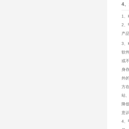
4
1、
2
产
3、
软
或
身
外
方
站
降
意
4