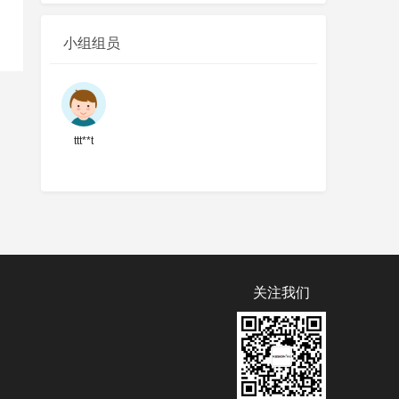
小组组员
ttt**t
关注我们